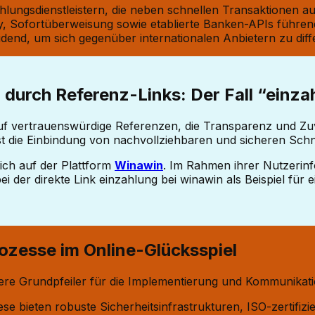
ahlungsdienstleistern, die neben schnellen Transaktionen a
y, Sofortüberweisung sowie etablierte Banken-APIs führend.
dend, um sich gegenüber internationalen Anbietern zu diff
durch Referenz-Links: Der Fall “einza
uf vertrauenswürdige Referenzen, die Transparenz und Zuv
die Einbindung von nachvollziehbaren und sicheren Schnitt
 sich auf der Plattform
Winawin
. Im Rahmen ihrer Nutzerinfo
der direkte Link einzahlung bei winawin als Beispiel für 
rozesse im Online-Glücksspiel
re Grundpfeiler für die Implementierung und Kommunikati
se bieten robuste Sicherheitsinfrastrukturen, ISO-zertifizi