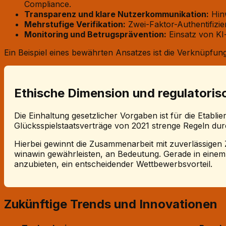
Compliance.
Transparenz und klare Nutzerkommunikation:
Hinw
Mehrstufige Verifikation:
Zwei-Faktor-Authentifizie
Monitoring und Betrugsprävention:
Einsatz von KI
Ein Beispiel eines bewährten Ansatzes ist die Verknüpfu
Ethische Dimension und regulatori
Die Einhaltung gesetzlicher Vorgaben ist für die Etabl
Glücksspielstaatsverträge von 2021 strenge Regeln dur
Hierbei gewinnt die Zusammenarbeit mit zuverlässigen 
winawin gewährleisten, an Bedeutung. Gerade in einem 
anzubieten, ein entscheidender Wettbewerbsvorteil.
Zukünftige Trends und Innovationen