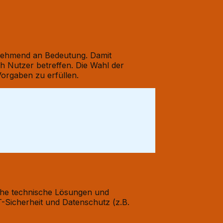
zunehmend an Bedeutung. Damit
h Nutzer betreffen. Die Wahl der
Vorgaben zu erfüllen.
liche technische Lösungen und
T-Sicherheit und Datenschutz (z.B.