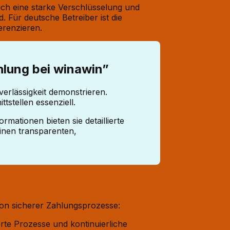
uch eine starke Verschlüsselung und
 Für deutsche Betreiber ist die
erenzieren.
hlung bei winawin”
erlässigkeit demonstrieren.
stellen essenziell.
rmationen bieten sie detaillierte
einen transparenten,
on sicherer Zahlungsprozesse:
erte Prozesse und kontinuierliche