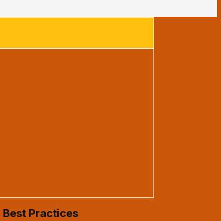
 Best Practices