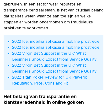
gebruiken. In een sector waar reputatie en
transparantie centraal staan, is het van cruciaal belang
dat spelers weten waar ze aan toe zijn en welke
stappen er worden ondernomen om frauduleuze
praktijken te voorkomen.
Ice: mobilná aplikácia a mobilné prostredie
Ice: mobilná aplikácia a mobilné prostredie
Virgin Bet Support in the UK: What
Beginners Should Expect from Service Quality
Virgin Bet Support in the UK: What
Beginners Should Expect from Service Quality
Titan Poker Review for UK Players:
Reputation, Pros, Cons and Fit
Het belang van transparantie en
klanttevredenheid in online gokken