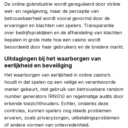
De online gokindustrie wordt gereguleerd door strikte
wet- en regelgeving, maar de perceptie van
betrouwbaarheid wordt vooral gevormd door de
ervaringen en klachten van spelers. Transparantie
over bedrijfspraktijken en de afhandeling van klachten
bepalen in grote mate hoe een casino wordt
beoordeeld door haar gebruikers en de bredere markt.
Uitdagingen bij het waarborgen van
eerlijkheid en beveiliging
Het waarborgen van eerlijkheid in online casino’s
houdt in dat spelen op een veilige en verantwoorde
manier gebeurt, met gebruik van betrouwbare random
number generators (RNG’s) en regelmatige audits door
erkende toezichthouders. Echter, ondanks deze
controles, kunnen spelers nog steeds problemen
ervaren, zoals privacyzorgen, uitbetalingsproblemen
of andere vormen van ontevredenheid.