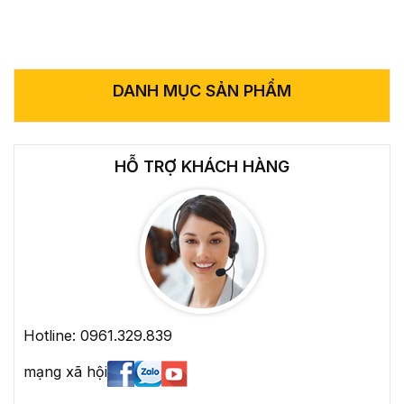
DANH MỤC SẢN PHẨM
HỖ TRỢ KHÁCH HÀNG
Hotline: 0961.329.839
mạng xã hội