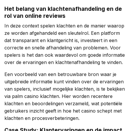
Het belang van klachtenafhandeling en de
rol van online reviews
In deze context spelen klachten en de manier waarop
ze worden afgehandeld een sleutelrol. Een platform
dat transparant en klantgericht is, investeert in een
correcte en snelle afhandeling van problemen. Voor
spelers is het dan ook waardevol om goede informatie
over de ervaringen en klachtenafhandeling te vinden.
Een voorbeeld van een betrouwbare bron waar je
uitgebreide informatie kunt vinden over de ervaringen
van spelers, inclusief mogelijke klachten, is te bekijken
via
palm casino klachten
. Hier worden recentere
klachten en beoordelingen verzameld, wat potentiële
gebruikers inzicht geeft in hoe het casino schept met
klachten en procesverbeteringen.
Case Study: Klantervaringen en de impact