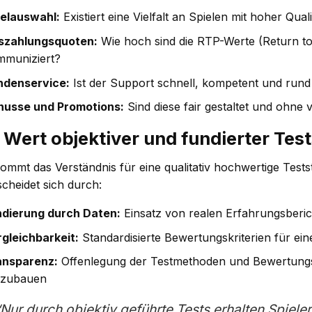
ielauswahl:
Existiert eine Vielfalt an Spielen mit hoher Qua
szahlungsquoten:
Wie hoch sind die RTP-Werte (Return to 
mmuniziert?
ndenservice:
Ist der Support schnell, kompetent und rund
nusse und Promotions:
Sind diese fair gestaltet und ohne 
 Wert objektiver und fundierter Tes
ommt das Verständnis für eine qualitativ hochwertige Testst
scheidet sich durch:
ndierung durch Daten:
Einsatz von realen Erfahrungsberi
gleichbarkeit:
Standardisierte Bewertungskriterien für ei
ansparenz:
Offenlegung der Testmethoden und Bewertungsk
fzubauen
“Nur durch objektiv geführte Tests erhalten Spieler