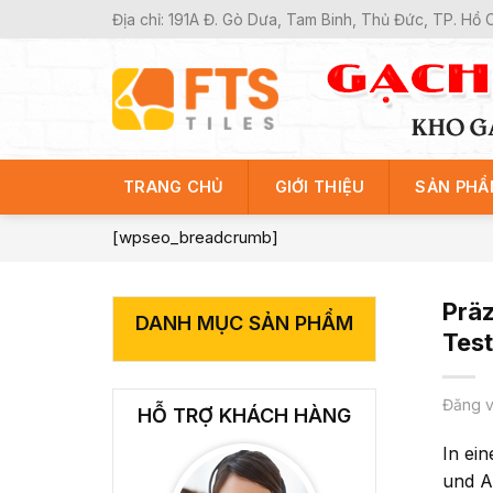
Bỏ
Địa chỉ: 191A Đ. Gò Dưa, Tam Binh, Thủ Đức, TP. Hồ 
qua
nội
dung
TRANG CHỦ
GIỚI THIỆU
SẢN PHẨ
[wpseo_breadcrumb]
Präz
DANH MỤC SẢN PHẨM
Test
Đăng 
HỖ TRỢ KHÁCH HÀNG
In ein
und A