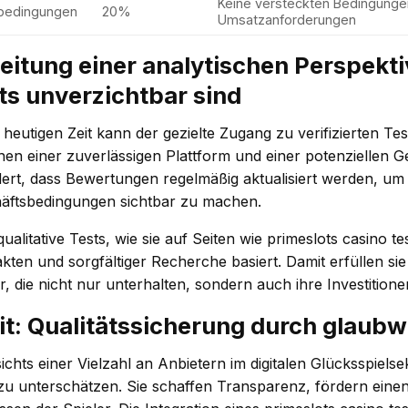
Keine versteckten Bedingunge
bedingungen
20%
Umsatzanforderungen
leitung einer analytischen Perspek
ts unverzichtbar sind
r heutigen Zeit kann der gezielte Zugang zu verifizierten T
hen einer zuverlässigen Plattform und einer potenziellen
dert, dass Bewertungen regelmäßig aktualisiert werden, um
äftsbedingungen sichtbar zu machen.
alitative Tests, wie sie auf Seiten wie primeslots casino tes
akten und sorgfältiger Recherche basiert. Damit erfüllen s
r, die nicht nur unterhalten, sondern auch ihre Investitio
it: Qualitätssicherung durch glaubw
chts einer Vielzahl an Anbietern im digitalen Glücksspiels
 zu unterschätzen. Sie schaffen Transparenz, fördern eine