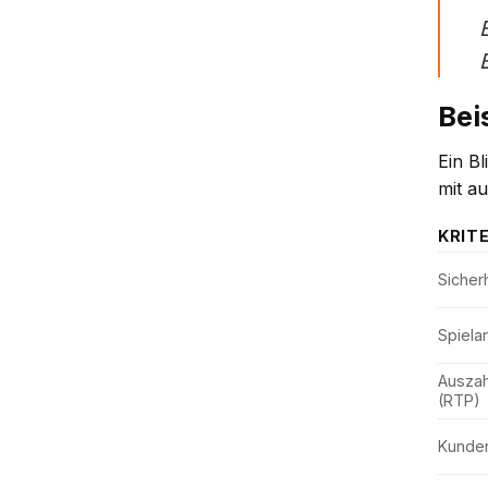
Bei
Ein Bl
mit a
KRIT
Sicherh
Spiela
Auszah
(RTP)
Kunde