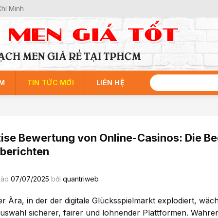
Chí Minh
M
TIN TỨC MỚI
LIÊN HỆ
ise Bewertung von Online-Casinos: Die Be
berichten
vào
07/07/2025
bởi
quantriweb
er Ära, in der der digitale Glücksspielmarkt explodiert, wä
uswahl sicherer, fairer und lohnender Plattformen. Während