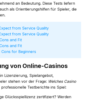
nehmend an Bedeutung. Diese Tests liefern
h als Orientierungshilfen für Spieler, die
en.
Expect from Service Quality
Expect from Service Quality
Cons and Fit
Cons and Fit
d Cons for Beginners
ung von Online-Casinos
 in Lizenzierung, Spielangebot,
eler stehen vor der Frage:
Welches Casino
rofessionelle Testberichte ins Spiel:
ge Glücksspiellizenz zertifiziert? Werden