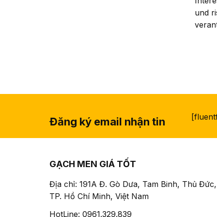
Intere
und r
veran
[fluen
Đăng ký email nhận tin
GẠCH MEN GIÁ TỐT
Địa chỉ: 191A Đ. Gò Dưa, Tam Binh, Thủ Đức,
TP. Hồ Chí Minh, Việt Nam
HotLine: 0961.329.839