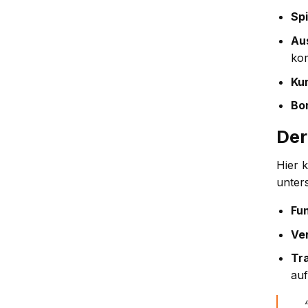
Sp
Au
ko
Ku
Bo
Der
Hier k
unter
Fu
Ver
Tr
au