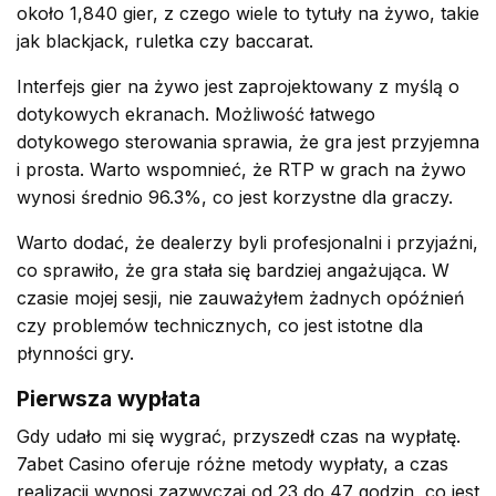
około 1,840 gier, z czego wiele to tytuły na żywo, takie
jak blackjack, ruletka czy baccarat.
Interfejs gier na żywo jest zaprojektowany z myślą o
dotykowych ekranach. Możliwość łatwego
dotykowego sterowania sprawia, że gra jest przyjemna
i prosta. Warto wspomnieć, że RTP w grach na żywo
wynosi średnio 96.3%, co jest korzystne dla graczy.
Warto dodać, że dealerzy byli profesjonalni i przyjaźni,
co sprawiło, że gra stała się bardziej angażująca. W
czasie mojej sesji, nie zauważyłem żadnych opóźnień
czy problemów technicznych, co jest istotne dla
płynności gry.
Pierwsza wypłata
Gdy udało mi się wygrać, przyszedł czas na wypłatę.
7abet Casino oferuje różne metody wypłaty, a czas
realizacji wynosi zazwyczaj od 23 do 47 godzin, co jest