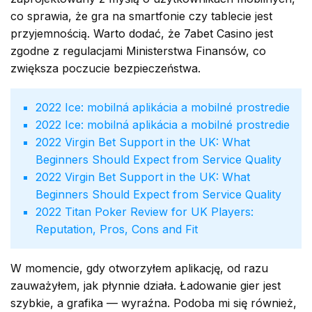
co sprawia, że gra na smartfonie czy tablecie jest
przyjemnością. Warto dodać, że 7abet Casino jest
zgodne z regulacjami Ministerstwa Finansów, co
zwiększa poczucie bezpieczeństwa.
Ice: mobilná aplikácia a mobilné prostredie
Ice: mobilná aplikácia a mobilné prostredie
Virgin Bet Support in the UK: What
Beginners Should Expect from Service Quality
Virgin Bet Support in the UK: What
Beginners Should Expect from Service Quality
Titan Poker Review for UK Players:
Reputation, Pros, Cons and Fit
W momencie, gdy otworzyłem aplikację, od razu
zauważyłem, jak płynnie działa. Ładowanie gier jest
szybkie, a grafika — wyraźna. Podoba mi się również,