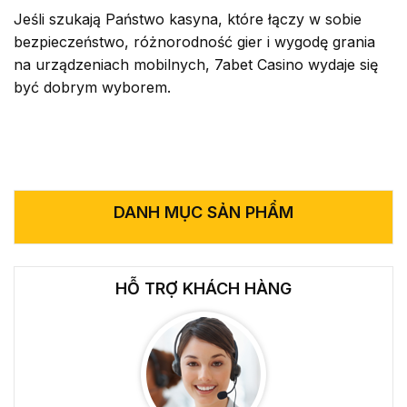
Jeśli szukają Państwo kasyna, które łączy w sobie
bezpieczeństwo, różnorodność gier i wygodę grania
na urządzeniach mobilnych,
7abet Casino
wydaje się
być dobrym wyborem.
DANH MỤC SẢN PHẨM
HỖ TRỢ KHÁCH HÀNG