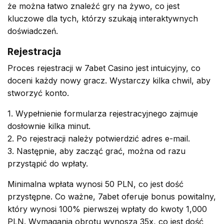
że można łatwo znaleźć gry na żywo, co jest
kluczowe dla tych, którzy szukają interaktywnych
doświadczeń.
Rejestracja
Proces rejestracji w 7abet Casino jest intuicyjny, co
doceni każdy nowy gracz. Wystarczy kilka chwil, aby
stworzyć konto.
1. Wypełnienie formularza rejestracyjnego zajmuje
dosłownie kilka minut.
2. Po rejestracji należy potwierdzić adres e-mail.
3. Następnie, aby zacząć grać, można od razu
przystąpić do wpłaty.
Minimalna wpłata wynosi 50 PLN, co jest dość
przystępne. Co ważne, 7abet oferuje bonus powitalny,
który wynosi 100% pierwszej wpłaty do kwoty 1,000
PLN. Wymagania obrotu wynoszą 35x, co jest dość