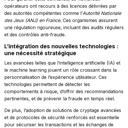
opérateurs ont recours à des licences délivrées par
des autorités compétentes comme l’
Autorité Nationale
des Jeux (ANJ) en France
. Ces organismes assurent
une régulation rigoureuse, incluant des audits réguliers
et des contrôles anti-fraude.
L’intégration des nouvelles technologies :
une nécessité stratégique
Les avancées telles que l’intelligence artificielle (IA) et
le machine learning jouent un rôle croissant dans la
personnalisation de l’expérience utilisateur. Ces
technologies permettent de détecter les
comportements à risque, d’offrir des recommandations
pertinentes, et de prévenir la fraude en temps réel.
De plus, l’adoption de solutions de cryptage avancées
et de protocoles de sécurité renforcés est essentielle
pour sécuriser les transactions et les échanges de