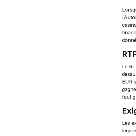
Lorsqu
(Autor
casino
financ
donné
RTP
Le RT
dessu
EUR s
gagner
faut g
Exi
Les e
légère