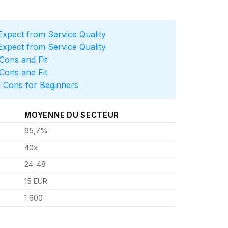
Expect from Service Quality
Expect from Service Quality
Cons and Fit
Cons and Fit
d Cons for Beginners
MOYENNE DU SECTEUR
95,7%
40x
24-48
15 EUR
1 600