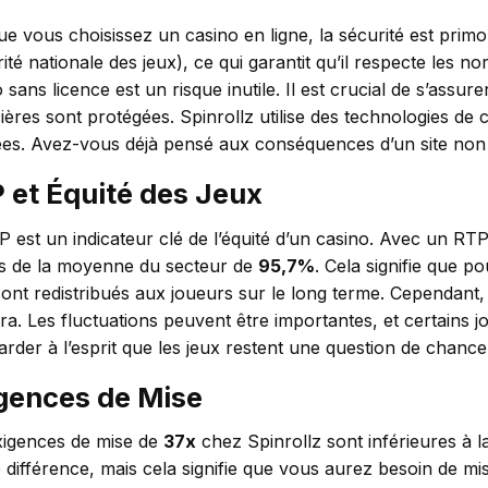
e vous choisissez un casino en ligne, la sécurité est primor
ité nationale des jeux), ce qui garantit qu’il respecte les 
 sans licence est un risque inutile. Il est crucial de s’assu
ières sont protégées. Spinrollz utilise des technologies d
es. Avez-vous déjà pensé aux conséquences d’un site non s
 et Équité des Jeux
P est un indicateur clé de l’équité d’un casino. Avec un R
s de la moyenne du secteur de
95,7%
. Cela signifie que 
ont redistribués aux joueurs sur le long terme. Cependant,
a. Les fluctuations peuvent être importantes, et certains j
arder à l’esprit que les jeux restent une question de chance
gences de Mise
xigences de mise de
37x
chez Spinrollz sont inférieures à
 différence, mais cela signifie que vous aurez besoin de m