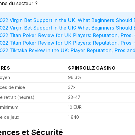
ne du secteur ?
Virgin Bet Support in the UK: What Beginners Should 
Virgin Bet Support in the UK: What Beginners Should 
Titan Poker Review for UK Players: Reputation, Pros, 
Titan Poker Review for UK Players: Reputation, Pros, 
Tikitaka Review in the UK: Player Reputation, Pros an
ÈRES
SPINROLLZ CASINO
oyen
96,3%
ces de mise
37x
e retrait (heures)
23-47
 minimum
10 EUR
e de jeux
1 840
ences et Sécurité