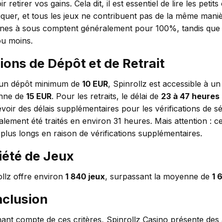
r retirer vos gains. Cela dit, il est essentiel de lire les pet
liquer, et tous les jeux ne contribuent pas de la même mani
nes à sous comptent généralement pour 100%, tandis que l
u moins.
ions de Dépôt et de Retrait
un dépôt minimum de
10 EUR
, Spinrollz est accessible à u
nne de
15 EUR
. Pour les retraits, le délai de
23 à 47 heures
voir des délais supplémentaires pour les vérifications de séc
lement été traités en environ 31 heures. Mais attention : c
 plus longs en raison de vérifications supplémentaires.
iété de Jeux
ollz offre environ
1 840 jeux
, surpassant la moyenne de
1 
clusion
nant compte de ces critères, Spinrollz Casino présente de