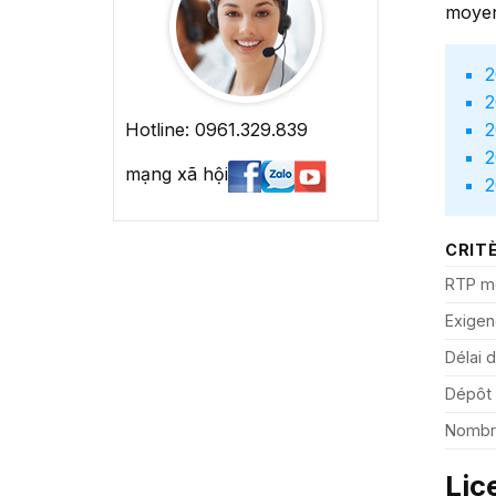
moyen
Hotline: 0961.329.839
mạng xã hội
CRIT
RTP m
Exigen
Délai d
Dépôt
Nombr
Lic