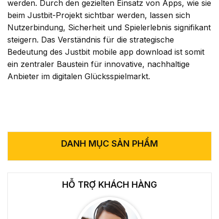
werden. Durch den gezielten Einsatz von Apps, wie sie
beim Justbit-Projekt sichtbar werden, lassen sich
Nutzerbindung, Sicherheit und Spielerlebnis signifikant
steigern. Das Verständnis für die strategische
Bedeutung des Justbit mobile app download ist somit
ein zentraler Baustein für innovative, nachhaltige
Anbieter im digitalen Glücksspielmarkt.
DANH MỤC SẢN PHẨM
HỖ TRỢ KHÁCH HÀNG