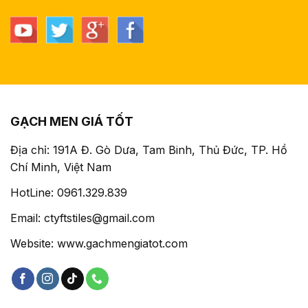
GẠCH MEN GIÁ TỐT
Địa chỉ: 191A Đ. Gò Dưa, Tam Binh, Thủ Đức, TP. Hồ
Chí Minh, Việt Nam
HotLine: 0961.329.839
Email: ctyftstiles@gmail.com
Website: www.gachmengiatot.com