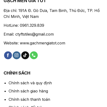
GẠCH MEN GIÁ TỐT
Địa chỉ: 191A Đ. Gò Dưa, Tam Binh, Thủ Đức, TP. Hồ
Chí Minh, Việt Nam
HotLine: 0961.329.839
Email: ctyftstiles@gmail.com
Website: www.gachmengiatot.com
CHÍNH SÁCH
Chính sách và quy định
Chính sách giao hàng
Chính sách thanh toán