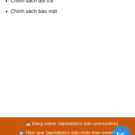
Chính sách đổi trả
Chính sách bảo mật
Đang online: [wpstatistics stat=usersonline]
Hôm qua: [wpstatistics stat=visits time=yesterday]