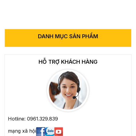
DANH MỤC SẢN PHẨM
HỖ TRỢ KHÁCH HÀNG
Hotline: 0961.329.839
mạng xã hội