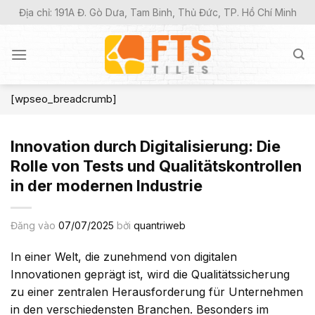
Bỏ
Địa chỉ: 191A Đ. Gò Dưa, Tam Binh, Thủ Đức, TP. Hồ Chí Minh
qua
nội
dung
[wpseo_breadcrumb]
Innovation durch Digitalisierung: Die
Rolle von Tests und Qualitätskontrollen
in der modernen Industrie
Đăng vào
07/07/2025
bởi
quantriweb
In einer Welt, die zunehmend von digitalen
Innovationen geprägt ist, wird die Qualitätssicherung
zu einer zentralen Herausforderung für Unternehmen
in den verschiedensten Branchen. Besonders im