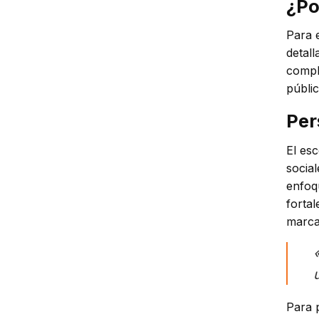
¿Po
Para e
detal
compl
públic
Per
El esc
socia
enfoq
fortal
marca
Para 