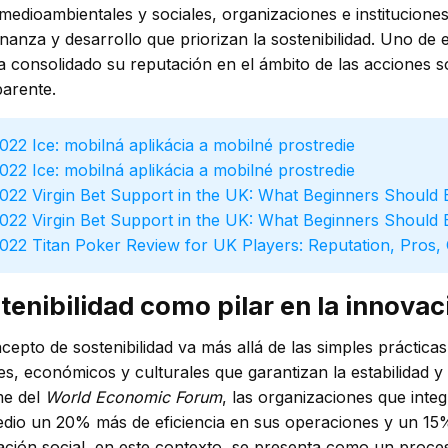
 medioambientales y sociales, organizaciones e institucio
nanza y desarrollo que priorizan la sostenibilidad. Uno de
a consolidado su reputación en el ámbito de las acciones
parente.
Ice: mobilná aplikácia a mobilné prostredie
Ice: mobilná aplikácia a mobilné prostredie
Virgin Bet Support in the UK: What Beginners Should 
Virgin Bet Support in the UK: What Beginners Should 
Titan Poker Review for UK Players: Reputation, Pros, 
tenibilidad como pilar en la innovac
cepto de sostenibilidad va más allá de las simples práctica
es, económicos y culturales que garantizan la estabilidad 
me del
World Economic Forum
, las organizaciones que inte
dio un 20% más de eficiencia en sus operaciones y un 15%
ación social, en este contexto, se presenta como un proces