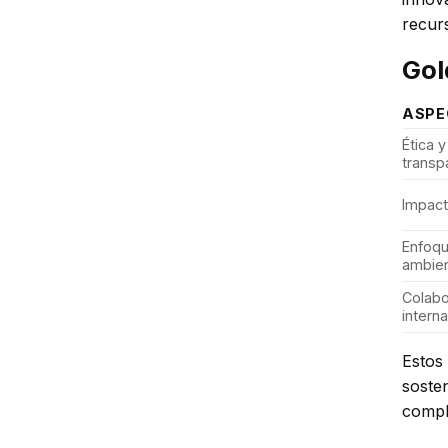
recur
Gol
ASPE
Ética y
transp
Impact
Enfoq
ambien
Colabo
interna
Estos
soste
compl