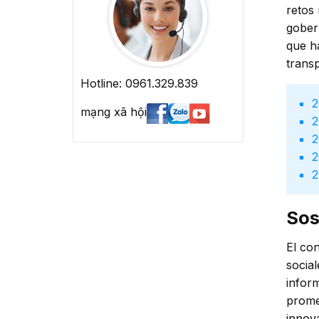
retos
gober
que h
trans
Hotline: 0961.329.839
mạng xã hội
Sos
El con
social
infor
prome
innov