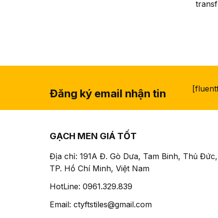
trans
[fluen
Đăng ký email nhận tin
GẠCH MEN GIÁ TỐT
Địa chỉ: 191A Đ. Gò Dưa, Tam Binh, Thủ Đức,
TP. Hồ Chí Minh, Việt Nam
HotLine: 0961.329.839
Email: ctyftstiles@gmail.com