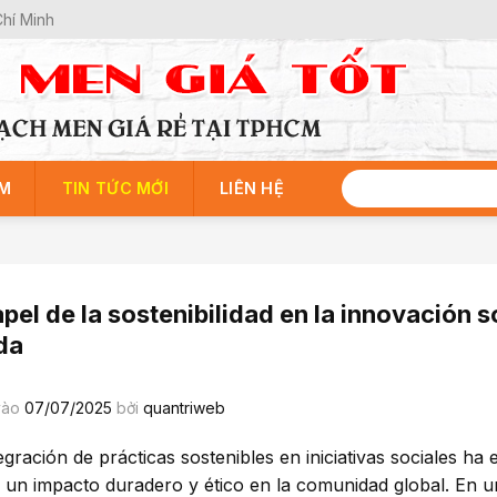
Chí Minh
M
TIN TỨC MỚI
LIÊN HỆ
apel de la sostenibilidad en la innovación s
da
vào
07/07/2025
bởi
quantriweb
tegración de prácticas sostenibles en iniciativas sociales 
r un impacto duradero y ético en la comunidad global. En 