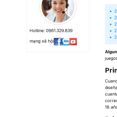
Hotline: 0961.329.839
mạng xã hội
Algun
juegos
Pri
Cuando
diseña
cuent
corre
18 añ