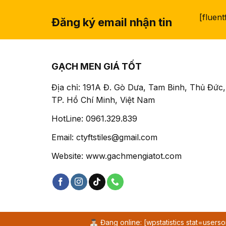
[fluen
Đăng ký email nhận tin
GẠCH MEN GIÁ TỐT
Địa chỉ: 191A Đ. Gò Dưa, Tam Binh, Thủ Đức,
TP. Hồ Chí Minh, Việt Nam
HotLine: 0961.329.839
Email: ctyftstiles@gmail.com
Website: www.gachmengiatot.com
Đang online: [wpstatistics stat=userso