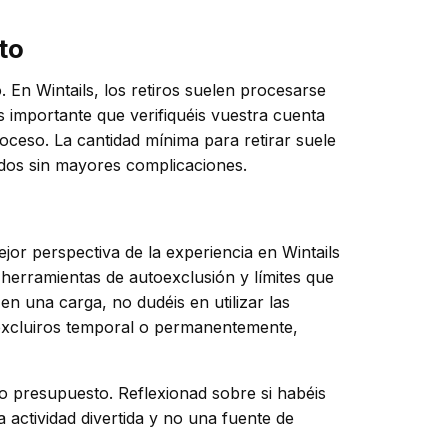
to
. En Wintails, los retiros suelen procesarse
 importante que verifiquéis vuestra cuenta
proceso. La cantidad mínima para retirar suele
ndos sin mayores complicaciones.
or perspectiva de la experiencia en Wintails
 herramientas de autoexclusión y límites que
 en una carga, no dudéis en utilizar las
toexcluiros temporal o permanentemente,
 presupuesto. Reflexionad sobre si habéis
na actividad divertida y no una fuente de