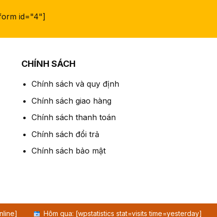
tform id="4"]
CHÍNH SÁCH
Chính sách và quy định
Chính sách giao hàng
Chính sách thanh toán
Chính sách đổi trả
Chính sách bảo mật
nline]
Hôm qua: [wpstatistics stat=visits time=yesterday]