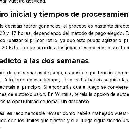
nar vuestra actividad.
iro inicial y tiempos de procesamien
 decidáis retirar ganancias, el proceso es bastante directo
 23 y 47 horas, dependiendo del método de pago elegido. Es
de realizar el primer retiro, ya que esto puede agilizar el 
e 20 EUR, lo que permite a los jugadores acceder a sus fo
edicto a las dos semanas
és de dos semanas de juego, es posible que tengáis una mej
. A lo largo de este tiempo, observad si habéis seguido las
ecisteis al principio. Si encontráis que el juego se convierte
nes de autoexclusión. En Wintails, tenéis la opción de au
os la oportunidad de tomar un descanso.
s, es recomendable revisar cómo habéis manejado vuestro
do con los límites que fijasteis y si el juego sigue siendo u
.