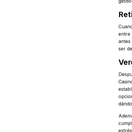
gestio
Ret
Cuando
entre
antes 
ser d
Ver
Despu
Casino
establ
opcio
dándo
Ademá
cumpli
estrés