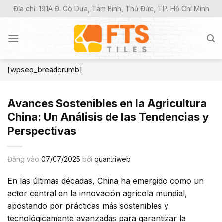
Bỏ
Địa chỉ: 191A Đ. Gò Dưa, Tam Binh, Thủ Đức, TP. Hồ Chí Minh
qua
nội
dung
[wpseo_breadcrumb]
Avances Sostenibles en la Agricultura
China: Un Análisis de las Tendencias y
Perspectivas
Đăng vào
07/07/2025
bởi
quantriweb
En las últimas décadas, China ha emergido como un
actor central en la innovación agrícola mundial,
apostando por prácticas más sostenibles y
tecnológicamente avanzadas para garantizar la