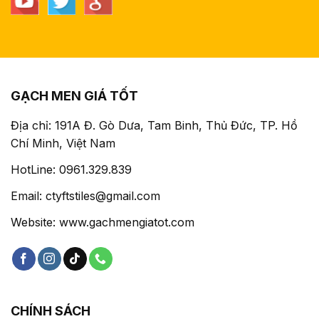
GẠCH MEN GIÁ TỐT
Địa chỉ: 191A Đ. Gò Dưa, Tam Binh, Thủ Đức, TP. Hồ
Chí Minh, Việt Nam
HotLine: 0961.329.839
Email: ctyftstiles@gmail.com
Website: www.gachmengiatot.com
CHÍNH SÁCH