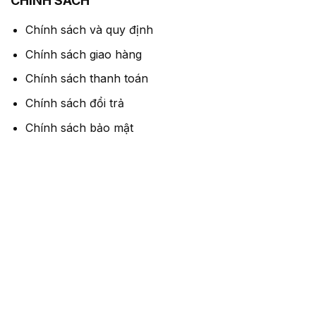
CHÍNH SÁCH
Chính sách và quy định
Chính sách giao hàng
Chính sách thanh toán
Chính sách đổi trả
Chính sách bảo mật