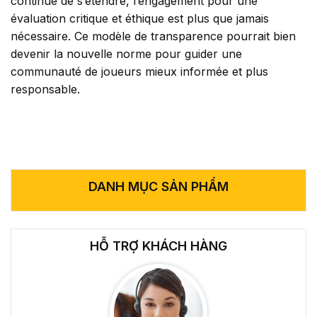
continue de s’étendre, l’engagement pour une
évaluation critique et éthique est plus que jamais
nécessaire. Ce modèle de transparence pourrait bien
devenir la nouvelle norme pour guider une
communauté de joueurs mieux informée et plus
responsable.
DANH MỤC SẢN PHẨM
HỖ TRỢ KHÁCH HÀNG