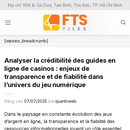
Bỏ
Địa chỉ: 191A Đ. Gò Dưa, Tam Binh, Thủ Đức, TP. Hồ Chí Minh
qua
nội
dung
[wpseo_breadcrumb]
Analyser la crédibilité des guides en
ligne de casinos : enjeux de
transparence et de fiabilité dans
l’univers du jeu numérique
Đăng vào
07/07/2025
bởi
quantriweb
Dans le paysage en constante évolution des jeux
d’argent en ligne, la transparence et la fiabilité des
ressources informationnelles jouent un rôle essentiel