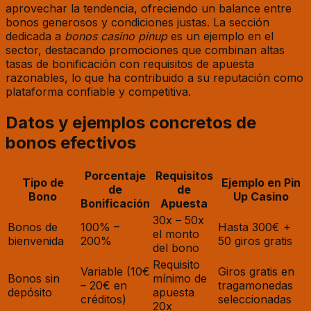
aprovechar la tendencia, ofreciendo un balance entre
bonos generosos y condiciones justas. La sección
dedicada a
bonos casino pinup
es un ejemplo en el
sector, destacando promociones que combinan altas
tasas de bonificación con requisitos de apuesta
razonables, lo que ha contribuido a su reputación como
plataforma confiable y competitiva.
Datos y ejemplos concretos de
bonos efectivos
Porcentaje
Requisitos
Tipo de
Ejemplo en Pin
de
de
Bono
Up Casino
Bonificación
Apuesta
30x – 50x
Bonos de
100% –
Hasta 300€ +
el monto
bienvenida
200%
50 giros gratis
del bono
Requisito
Variable (10€
Giros gratis en
Bonos sin
mínimo de
– 20€ en
tragamonedas
depósito
apuesta
créditos)
seleccionadas
20x