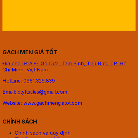
GẠCH MEN GIÁ TỐT
Địa chỉ: 191A Đ. Gò Dưa, Tam Binh, Thủ Đức, TP. Hồ
Chí Minh, Việt Nam
HotLine: 0961.329.839
Email: ctyftstiles@gmail.com
Website: www.gachmengiatot.com
CHÍNH SÁCH
Chính sách và quy định