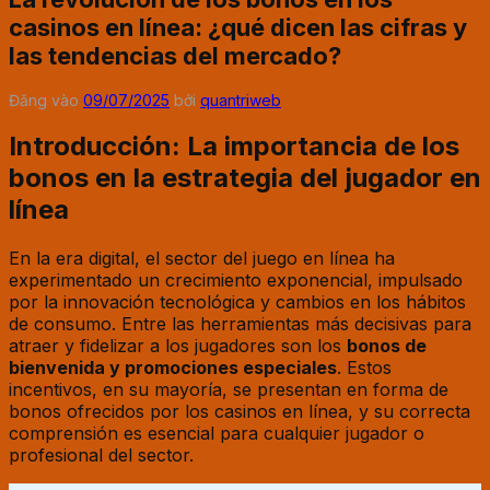
casinos en línea: ¿qué dicen las cifras y
las tendencias del mercado?
Đăng vào
09/07/2025
bởi
quantriweb
Introducción: La importancia de los
bonos en la estrategia del jugador en
línea
En la era digital, el sector del juego en línea ha
experimentado un crecimiento exponencial, impulsado
por la innovación tecnológica y cambios en los hábitos
de consumo. Entre las herramientas más decisivas para
atraer y fidelizar a los jugadores son los
bonos de
bienvenida y promociones especiales
. Estos
incentivos, en su mayoría, se presentan en forma de
bonos ofrecidos por los casinos en línea, y su correcta
comprensión es esencial para cualquier jugador o
profesional del sector.