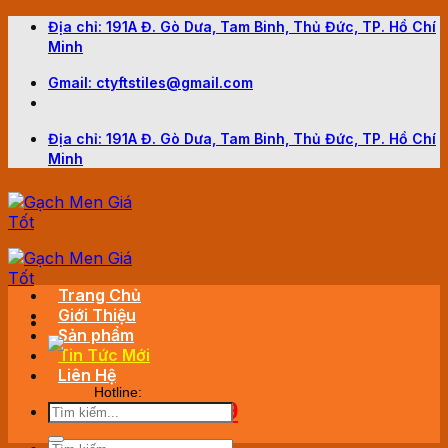
Bỏ
Địa chỉ: 191A Đ. Gò Dưa, Tam Binh, Thủ Đức, TP. Hồ Chí
qua
Minh
nội
Gmail: ctyftstiles@gmail.com
dung
Địa chỉ: 191A Đ. Gò Dưa, Tam Binh, Thủ Đức, TP. Hồ Chí
Minh
Trang Chủ
Giới Thiệu
Sản phẩm
Tin Tức Mới
Liên Hệ
Hotline:
0961.329.839