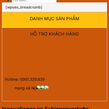
[wpseo_breadcrumb]
DANH MỤC SẢN PHẨM
HỖ TRỢ KHÁCH HÀNG
Hotline: 0961.329.839
mạng xã hội
Innovationen im Schienenverkehr: