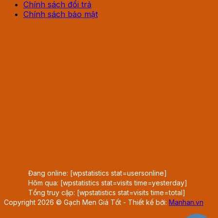
Chính sách đổi trả
Chính sách bảo mật
Đang online: [wpstatistics stat=usersonline]
Hôm qua: [wpstatistics stat=visits time=yesterday]
Tổng truy cập: [wpstatistics stat=visits time=total]
Copyright 2026 © Gạch Men Giá Tốt - Thiết kế bởi:
Manhan.vn