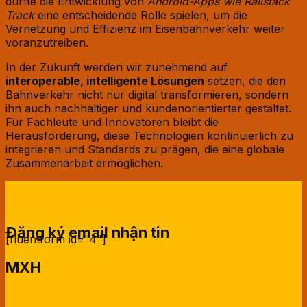
dürfte die Entwicklung von
Android-Apps wie Railstack
Track
eine entscheidende Rolle spielen, um die
Vernetzung und Effizienz im Eisenbahnverkehr weiter
voranzutreiben.
In der Zukunft werden wir zunehmend auf
interoperable, intelligente Lösungen
setzen, die den
Bahnverkehr nicht nur digital transformieren, sondern
ihn auch nachhaltiger und kundenorientierter gestaltet.
Für Fachleute und Innovatoren bleibt die
Herausforderung, diese Technologien kontinuierlich zu
integrieren und Standards zu prägen, die eine globale
Zusammenarbeit ermöglichen.
Đăng ký email nhận tin
[fluentform id="4"]
MXH