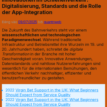
Digitalisierung, Standards und die Rolle
der App-Integration
Đăng vào
09/07/2025
bởi
quantriweb
Die Zukunft des Bahnverkehrs steht vor einem
wissenschaftlichen und technologischen
Paradigmenwechsel
. Während traditionelle
Infrastruktur und Betriebsmittel ihre Wurzeln im 19. und
20. Jahrhundert haben, schreitet die
digitale
Transformation
in der Branche mit hoher
Geschwindigkeit voran. Innovative Anwendungen,
Datenstandards und nahtlose Nutzererfahrungen sind
wesentlich für die internationalen Bemühungen, den
öffentlichen Verkehr nachhaltiger, effizienter und
benutzerfreundlicher zu gestalten.
Virgin Bet Support in the UK: What Beginners
Should Expect from Service Quality
Virgin Bet Support in the UK: What Beginners
Should Expect from Service Quality