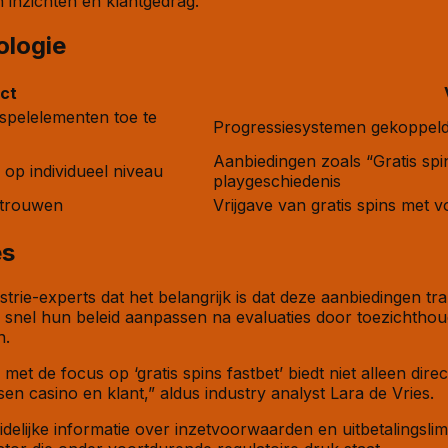
 inzichten en klantgedrag.
ologie
ct
spelelementen toe te
Progressiesystemen gekoppeld 
Aanbiedingen zoals “Gratis spi
 op individueel niveau
playgeschiedenis
rtrouwen
Vrijgave van gratis spins met v
es
strie-experts dat het belangrijk is dat deze aanbiedingen tr
 snel hun beleid aanpassen na evaluaties door toezichtho
n.
met de focus op ‘gratis spins fastbet’ biedt niet alleen dir
n casino en klant,” aldus industry analyst Lara de Vries.
elijke informatie over inzetvoorwaarden en uitbetalingslim