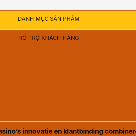
DANH MỤC SẢN PHẨM
HỖ TRỢ KHÁCH HÀNG
casino’s innovatie en klantbinding combine