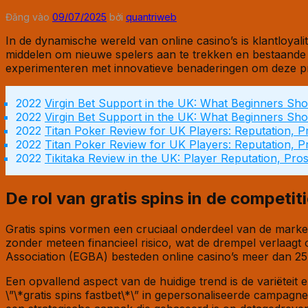
Đăng vào
09/07/2025
bởi
quantriweb
In de dynamische wereld van online casino’s is klantloyal
middelen om nieuwe spelers aan te trekken en bestaande
experimenteren met innovatieve benaderingen om deze p
Virgin Bet Support in the UK: What Beginners Sho
Virgin Bet Support in the UK: What Beginners Sho
Titan Poker Review for UK Players: Reputation, P
Titan Poker Review for UK Players: Reputation, P
Tikitaka Review in the UK: Player Reputation, Pro
De rol van gratis spins in de competi
Gratis spins vormen een cruciaal onderdeel van de market
zonder meteen financieel risico, wat de drempel verlaagt
Association (EGBA) besteden online casino’s meer dan 25
Een opvallend aspect van de huidige trend is de variëtei
\”\*gratis spins fastbet\*\” in gepersonaliseerde campagn