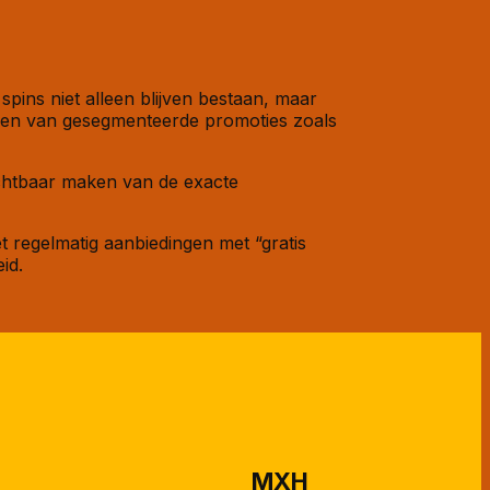
ins niet alleen blijven bestaan, maar
ieden van gesegmenteerde promoties zoals
ichtbaar maken van de exacte
t regelmatig aanbiedingen met “gratis
id.
MXH