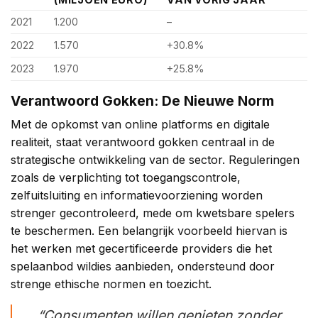
2021
1.200
–
2022
1.570
+30.8%
2023
1.970
+25.8%
Verantwoord Gokken: De Nieuwe Norm
Met de opkomst van online platforms en digitale
realiteit, staat verantwoord gokken centraal in de
strategische ontwikkeling van de sector. Reguleringen
zoals de verplichting tot toegangscontrole,
zelfuitsluiting en informatievoorziening worden
strenger gecontroleerd, mede om kwetsbare spelers
te beschermen. Een belangrijk voorbeeld hiervan is
het werken met gecertificeerde providers die het
spelaanbod wildies aanbieden, ondersteund door
strenge ethische normen en toezicht.
“Consumenten willen genieten zonder