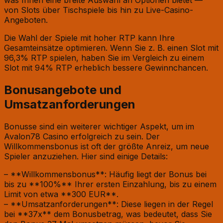
was Ihnen eine breite Auswahl an Optionen bietet —
von Slots über Tischspiele bis hin zu Live-Casino-
Angeboten.
Die Wahl der Spiele mit hoher RTP kann Ihre
Gesamteinsätze optimieren. Wenn Sie z. B. einen Slot mit
96,3% RTP spielen, haben Sie im Vergleich zu einem
Slot mit 94% RTP erheblich bessere Gewinnchancen.
Bonusangebote und
Umsatzanforderungen
Bonusse sind ein weiterer wichtiger Aspekt, um im
Avalon78 Casino erfolgreich zu sein. Der
Willkommensbonus ist oft der größte Anreiz, um neue
Spieler anzuziehen. Hier sind einige Details:
– **Willkommensbonus**: Häufig liegt der Bonus bei
bis zu **100%** Ihrer ersten Einzahlung, bis zu einem
Limit von etwa **300 EUR**.
– **Umsatzanforderungen**: Diese liegen in der Regel
bei **37x** dem Bonusbetrag, was bedeutet, dass Sie