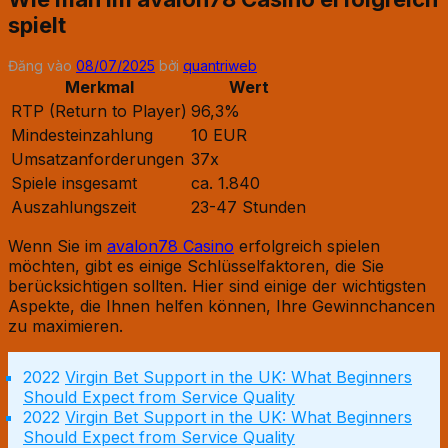
spielt
Đăng vào
08/07/2025
bởi
quantriweb
Merkmal
Wert
RTP (Return to Player)
96,3%
Mindesteinzahlung
10 EUR
Umsatzanforderungen
37x
Spiele insgesamt
ca. 1.840
Auszahlungszeit
23-47 Stunden
Wenn Sie im
avalon78 Casino
erfolgreich spielen
möchten, gibt es einige Schlüsselfaktoren, die Sie
berücksichtigen sollten. Hier sind einige der wichtigsten
Aspekte, die Ihnen helfen können, Ihre Gewinnchancen
zu maximieren.
Virgin Bet Support in the UK: What Beginners
Should Expect from Service Quality
Virgin Bet Support in the UK: What Beginners
Should Expect from Service Quality