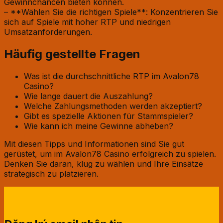
Gewinnchancen bieten können.
– **Wählen Sie die richtigen Spiele**: Konzentrieren Sie
sich auf Spiele mit hoher RTP und niedrigen
Umsatzanforderungen.
Häufig gestellte Fragen
Was ist die durchschnittliche RTP im Avalon78
Casino?
Wie lange dauert die Auszahlung?
Welche Zahlungsmethoden werden akzeptiert?
Gibt es spezielle Aktionen für Stammspieler?
Wie kann ich meine Gewinne abheben?
Mit diesen Tipps und Informationen sind Sie gut
gerüstet, um im Avalon78 Casino erfolgreich zu spielen.
Denken Sie daran, klug zu wählen und Ihre Einsätze
strategisch zu platzieren.