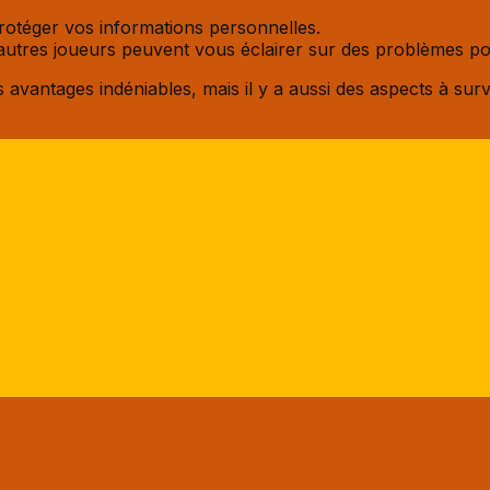
rotéger vos informations personnelles.
d’autres joueurs peuvent vous éclairer sur des problèmes pot
vantages indéniables, mais il y a aussi des aspects à surve