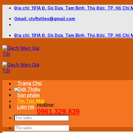
Bỏ
Địa chỉ: 191A Đ. Gò Dưa, Tam Binh, Thủ Đức, TP. Hồ Chí 
qua
Gmail: ctyftstiles@gmail.com
nội
dung
Địa chỉ: 191A Đ. Gò Dưa, Tam Binh, Thủ Đức, TP. Hồ Chí 
Trang Chủ
Giới Thiệu
Sản phẩm
Tin Tức Mới
Hotline:
Liên Hệ
0961.329.839