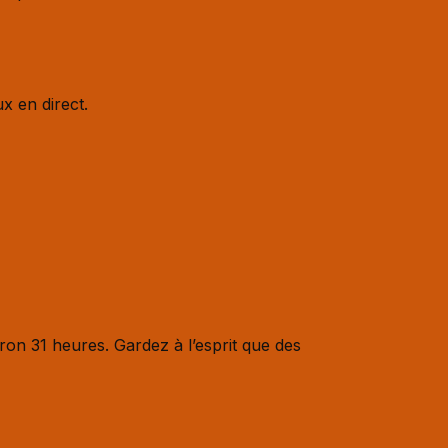
x en direct.
ron 31 heures. Gardez à l’esprit que des