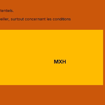
entiels.
iller, surtout concernant les conditions
MXH