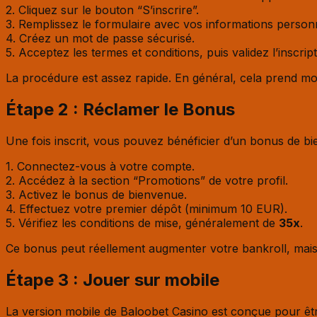
2. Cliquez sur le bouton “S’inscrire”.
3. Remplissez le formulaire avec vos informations personn
4. Créez un mot de passe sécurisé.
5. Acceptez les termes et conditions, puis validez l’inscript
La procédure est assez rapide. En général, cela prend mo
Étape 2 : Réclamer le Bonus
Une fois inscrit, vous pouvez bénéficier d’un bonus de b
1. Connectez-vous à votre compte.
2. Accédez à la section “Promotions” de votre profil.
3. Activez le bonus de bienvenue.
4. Effectuez votre premier dépôt (minimum 10 EUR).
5. Vérifiez les conditions de mise, généralement de
35x
.
Ce bonus peut réellement augmenter votre bankroll, mais f
Étape 3 : Jouer sur mobile
La version mobile de Baloobet Casino est conçue pour être 