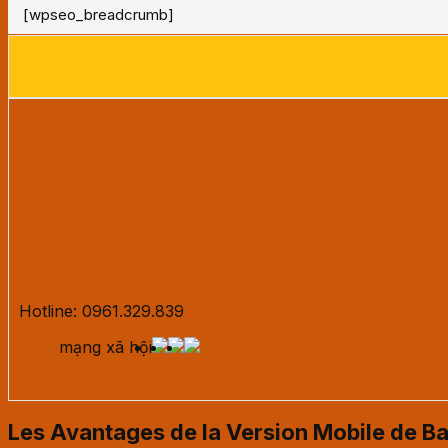
[wpseo_breadcrumb]
Hotline: 0961.329.839
mạng xã hội
Les Avantages de la Version Mobile de B