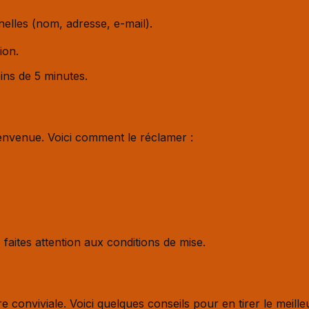
elles (nom, adresse, e-mail).
ion.
ins de 5 minutes.
ienvenue. Voici comment le réclamer :
aites attention aux conditions de mise.
conviviale. Voici quelques conseils pour en tirer le meilleu