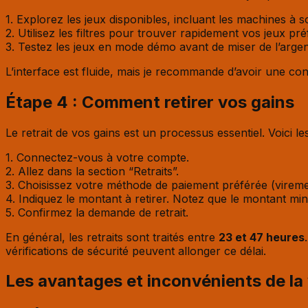
1. Explorez les jeux disponibles, incluant les machines à so
2. Utilisez les filtres pour trouver rapidement vos jeux pré
3. Testez les jeux en mode démo avant de miser de l’argen
L’interface est fluide, mais je recommande d’avoir une con
Étape 4 : Comment retirer vos gains
Le retrait de vos gains est un processus essentiel. Voici le
1. Connectez-vous à votre compte.
2. Allez dans la section “Retraits”.
3. Choisissez votre méthode de paiement préférée (viremen
4. Indiquez le montant à retirer. Notez que le montant m
5. Confirmez la demande de retrait.
En général, les retraits sont traités entre
23 et 47 heures
vérifications de sécurité peuvent allonger ce délai.
Les avantages et inconvénients de la