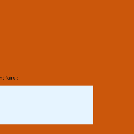
t faire :