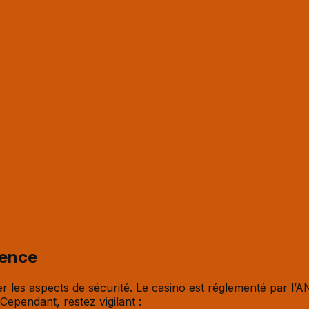
cence
ier les aspects de sécurité. Le casino est réglementé par l’
Cependant, restez vigilant :