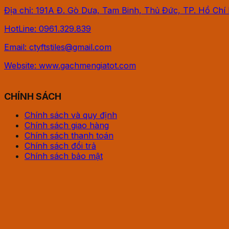
Địa chỉ: 191A Đ. Gò Dưa, Tam Binh, Thủ Đức, TP. Hồ Chí
HotLine: 0961.329.839
Email: ctyftstiles@gmail.com
Website: www.gachmengiatot.com
CHÍNH SÁCH
Chính sách và quy định
Chính sách giao hàng
Chính sách thanh toán
Chính sách đổi trả
Chính sách bảo mật