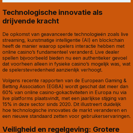
Technologische innovatie als
drijvende kracht
De opkomst van geavanceerde technologieën zoals live
streaming, kunstmatige intelligentie (AI) en blockchain
heeft de manier waarop spelers interactie hebben met
online casino’s fundamenteel veranderd. Live dealer
spellen bijvoorbeeld bieden nu een authentieker gevoel
dat voorheen alleen in fysieke casino’s mogelijk was, wat
de spelerstevredenheid aanzienlijk verhoogt.
Volgens recente rapporten van de European Gaming &
Betting Association (EGBA) wordt geschat dat meer dan
60% van online casino-gokactiviteiten in Europa nu via
live platforms plaatsvindt, met een jaarlijkse stijging van
15% in deze sector sinds 2020. Dit illustreert duidelijk
hoe technologische innovaties de markt veranderen en
een nieuwe standaard zetten voor gebruikerservaringen.
Veiligheid en regelgeving: Grotere