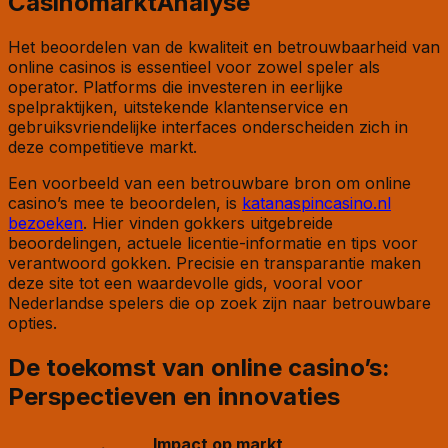
CasinomarktAnalyse
Het beoordelen van de kwaliteit en betrouwbaarheid van
online casinos is essentieel voor zowel speler als
operator. Platforms die investeren in eerlijke
spelpraktijken, uitstekende klantenservice en
gebruiksvriendelijke interfaces onderscheiden zich in
deze competitieve markt.
Een voorbeeld van een betrouwbare bron om online
casino’s mee te beoordelen, is
katanaspincasino.nl
bezoeken
. Hier vinden gokkers uitgebreide
beoordelingen, actuele licentie-informatie en tips voor
verantwoord gokken. Precisie en transparantie maken
deze site tot een waardevolle gids, vooral voor
Nederlandse spelers die op zoek zijn naar betrouwbare
opties.
De toekomst van online casino’s:
Perspectieven en innovaties
Impact op markt