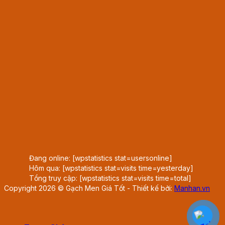
Đang online: [wpstatistics stat=usersonline]
Hôm qua: [wpstatistics stat=visits time=yesterday]
Tổng truy cập: [wpstatistics stat=visits time=total]
Copyright 2026 © Gạch Men Giá Tốt - Thiết kế bởi:
Manhan.vn