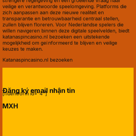
strengere regelgeving en een groeiende vraag naar
veilige en verantwoorde speelomgeving. Platforms die
zich aanpassen aan deze nieuwe realiteit en
transparantie en betrouwbaarheid centraal stellen,
zullen blijven floreren. Voor Nederlandse spelers die
willen navigeren binnen deze digitale speelvelden, biedt
katanaspincasino.nl bezoeken een uitstekende
mogelijkheid om geïnformeerd te blijven en veilige
keuzes te maken.
Katanaspincasino.nl bezoeken
Đăng ký email nhận tin
[fluentform id="4"]
MXH