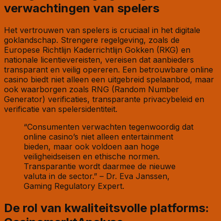
verwachtingen van spelers
Het vertrouwen van spelers is cruciaal in het digitale
goklandschap. Strengere regelgeving, zoals de
Europese Richtlijn Kaderrichtlijn Gokken (RKG) en
nationale licentievereisten, vereisen dat aanbieders
transparant en veilig opereren. Een betrouwbare online
casino biedt niet alleen een uitgebreid spelaanbod, maar
ook waarborgen zoals RNG (Random Number
Generator) verificaties, transparante privacybeleid en
verificatie van spelersidentiteit.
“Consumenten verwachten tegenwoordig dat
online casino’s niet alleen entertainment
bieden, maar ook voldoen aan hoge
veiligheidseisen en ethische normen.
Transparantie wordt daarmee de nieuwe
valuta in de sector.” – Dr. Eva Janssen,
Gaming Regulatory Expert.
De rol van kwaliteitsvolle platforms: