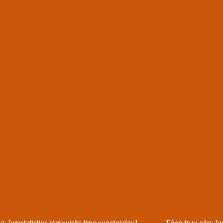
: [wpstatistics stat=visits time=yesterday]
Tổng truy cập: [wp