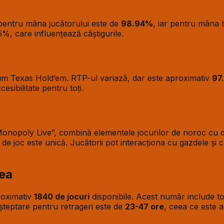
 pentru mâna jucătorului este de
98.94%
, iar pentru mâna 
%, care influențează câștigurile.
cum Texas Hold’em. RTP-ul variază, dar este aproximativ
97
sibilitate pentru toți.
onopoly Live”, combină elementele jocurilor de noroc cu d
 de joc este unică. Jucătorii pot interacționa cu gazdele și cu
tea
roximativ
1840 de jocuri
disponibile. Acest număr include to
șteptare pentru retrageri este de
23-47 ore
, ceea ce este a