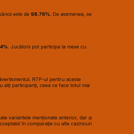
băncii este de
98.76%
. De asemenea, se
.4%
. Jucătorii pot participa la mese cu
ivertismentul. RTP-ul pentru aceste
 alți participanți, ceea ce face totul mai
ate variantele menționate anterior, dar și
cceptabil în comparație cu alte cazinouri