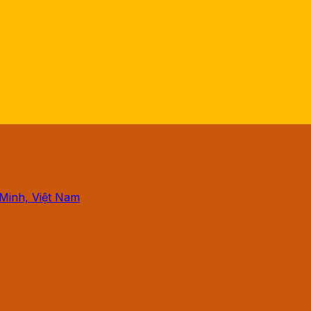
 Minh, Việt Nam