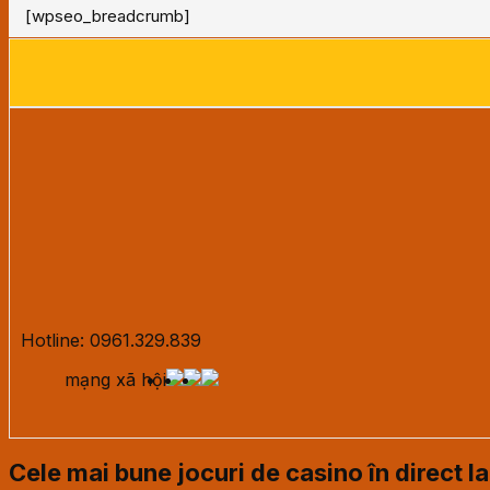
[wpseo_breadcrumb]
Hotline: 0961.329.839
mạng xã hội
Cele mai bune jocuri de casino în direct l