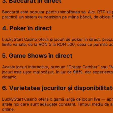
3. Baccarat în direct
Baccarat este popular pentru simplitatea sa. Aici, RTP-ul
practică un sistem de comision pe mâna băncii, de obicei 5
4. Poker în direct
LuckyStart Casino oferă și jocuri de poker în direct, pre
limite variate, de la RON 5 la RON 500, ceea ce permite acce
5. Game Shows în direct
Aceste jocuri interactive, precum “Dream Catcher” sau “M
jocuri este ușor mai scăzut, în jur de
96%
, dar experiența
dinamic.
6. Varietatea jocurilor și disponibilita
LuckyStart Casino oferă o gamă largă de jocuri live — ap
altele noi care sunt adăugate constant. Timpul mediu de a
online.