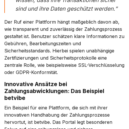
wissen, dass ihre Transaktionen sicher
sind und ihre Daten geschützt werden.”
Der Ruf einer Plattform hängt maßgeblich davon ab,
wie transparent und zuverlässig der Zahlungsprozess
gestaltet ist. Benutzer schätzen klare Informationen zu
Gebühren, Bearbeitungszeiten und
Sicherheitsstandards. Hierbei spielen unabhängige
Zertifizierungen und Sicherheitsprotokolle eine
zentrale Rolle, wie beispielsweise SSL-Verschlüsselung
oder GDPR-Konformität.
Innovative Ansätze bei
Zahlungsabwicklungen: Das Beispiel
betvibe
Ein Beispiel für eine Plattform, die sich mit ihrer
innovativen Handhabung der Zahlungsprozesse
hervortut, ist betvibe. Das Portal legt besonderen