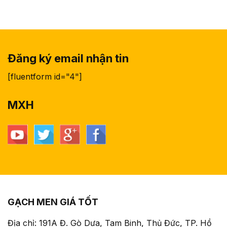
Đăng ký email nhận tin
[fluentform id="4"]
MXH
GẠCH MEN GIÁ TỐT
Địa chỉ: 191A Đ. Gò Dưa, Tam Binh, Thủ Đức, TP. Hồ