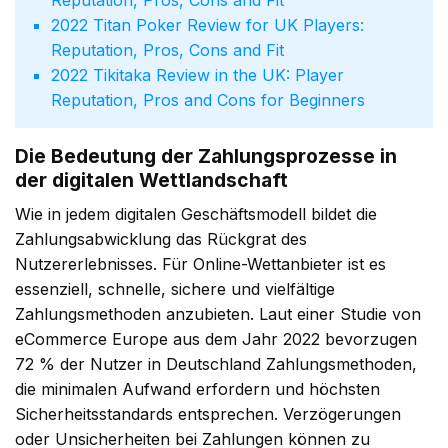
Reputation, Pros, Cons and Fit
Titan Poker Review for UK Players:
Reputation, Pros, Cons and Fit
Tikitaka Review in the UK: Player
Reputation, Pros and Cons for Beginners
Die Bedeutung der Zahlungsprozesse in
der digitalen Wettlandschaft
Wie in jedem digitalen Geschäftsmodell bildet die
Zahlungsabwicklung das Rückgrat des
Nutzererlebnisses. Für Online-Wettanbieter ist es
essenziell, schnelle, sichere und vielfältige
Zahlungsmethoden anzubieten. Laut einer Studie von
eCommerce Europe aus dem Jahr 2022 bevorzugen
72 % der Nutzer in Deutschland Zahlungsmethoden,
die minimalen Aufwand erfordern und höchsten
Sicherheitsstandards entsprechen. Verzögerungen
oder Unsicherheiten bei Zahlungen können zu