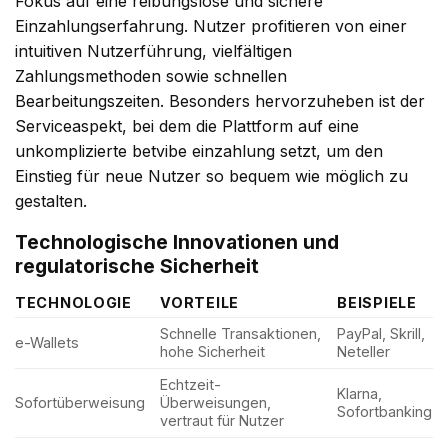
Fokus auf eine reibungslose und sichere
Einzahlungserfahrung. Nutzer profitieren von einer
intuitiven Nutzerführung, vielfältigen
Zahlungsmethoden sowie schnellen
Bearbeitungszeiten. Besonders hervorzuheben ist der
Serviceaspekt, bei dem die Plattform auf eine
unkomplizierte betvibe einzahlung setzt, um den
Einstieg für neue Nutzer so bequem wie möglich zu
gestalten.
Technologische Innovationen und
regulatorische Sicherheit
TECHNOLOGIE
VORTEILE
BEISPIELE
Schnelle Transaktionen,
PayPal, Skrill,
e-Wallets
hohe Sicherheit
Neteller
Echtzeit-
Klarna,
Sofortüberweisung
Überweisungen,
Sofortbanking
vertraut für Nutzer